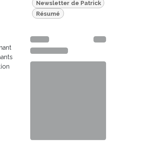
Newsletter de Patrick
Résumé
nant
nants
tion