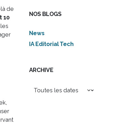
elà de
NOS BLOGS
t 10
lles
News
ager
IA Editorial Tech
ARCHIVE
ek,
nser
ervant