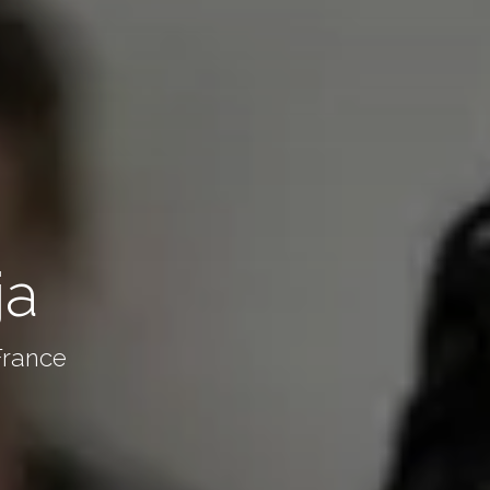
ja
France