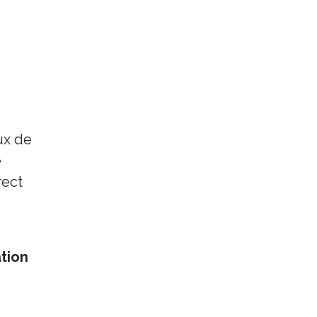
eux de
e
rect
ation