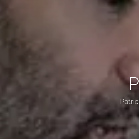
P
Patri