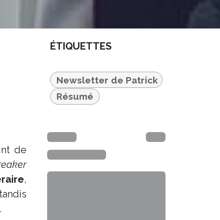
ÉTIQUETTES
Newsletter de Patrick
Résumé
int de
eaker
raire
,
tandis
.