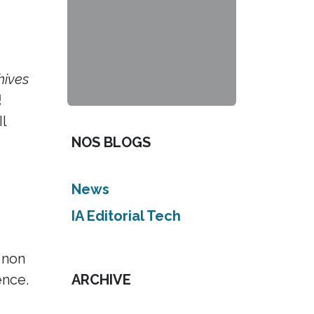
hives
!
Il
NOS BLOGS
News
IA Editorial Tech
 non
ence.
ARCHIVE