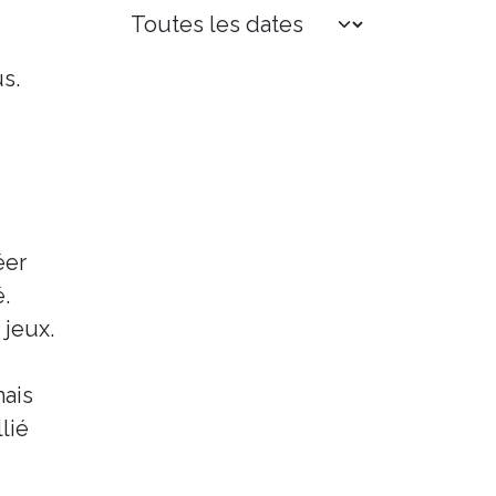
s.
éer
.
 jeux.
mais
llié