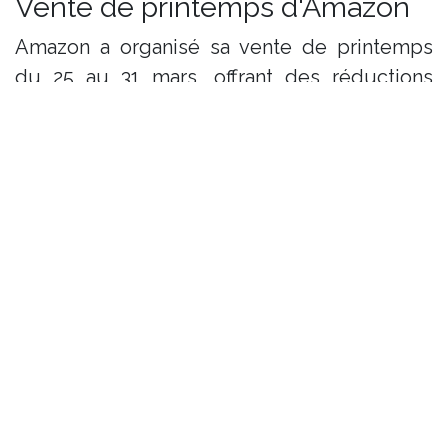
Vente de printemps d'Amazon
Amazon a organisé sa vente de printemps
du 25 au 31 mars, offrant des réductions
significatives sur une variété de produits,
notamment les Apple AirPods Pro 2,
disponibles avec une réduction de plus de
30 %. D'autres produits Apple, tels que les
AirTags, iPads et Apple Watch Series 10,
étaient également en promotion. ​
nypost.com+2Page Six+2thesun.co.uk+2
Ces événements illustrent la dynamique
constante du secteur technologique et son
impact sur les consommateurs et les