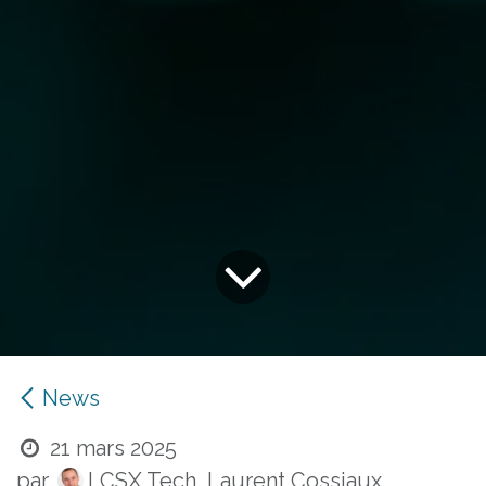
News
21 mars 2025
par
LCSX Tech, Laurent Cossiaux