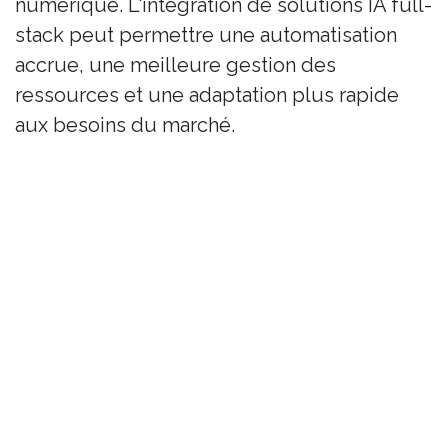
numérique. L'intégration de solutions IA full-
stack peut permettre une automatisation
accrue, une meilleure gestion des
ressources et une adaptation plus rapide
aux besoins du marché.
Cet article a été généré par une intelligence
artificielle à des fins d’information. Malgré le
soin apporté à sa rédaction, certaines
informations peuvent être incomplètes,
approximatives ou devenir obsolètes. Il ne
remplace pas l’avis d’un expert humain.
in
IA Editorial Tech
ÉTIQUETTES