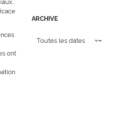
iaux.
ficace
ARCHIVE
ences
es ont
pation
t