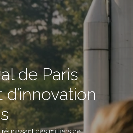
al de Paris
t d’innovation
es
 réunissant des milliers de