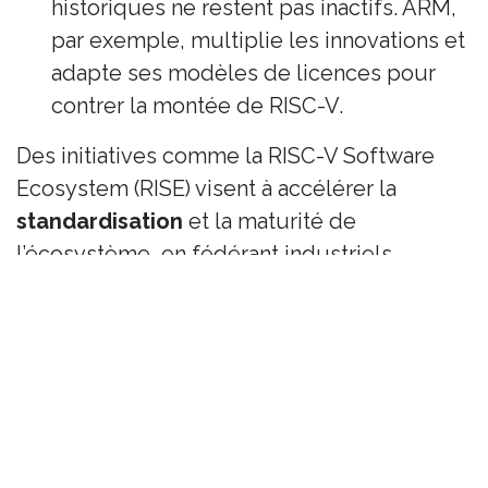
historiques ne restent pas inactifs. ARM,
par exemple, multiplie les innovations et
adapte ses modèles de licences pour
contrer la montée de RISC-V.
Des initiatives comme la RISC-V Software
Ecosystem (RISE) visent à accélérer la
standardisation
et la maturité de
l’écosystème, en fédérant industriels,
chercheurs et développeurs autour de
projets communs.
Un enjeu géopolitique majeur
L’essor de RISC-V s’inscrit dans un contexte