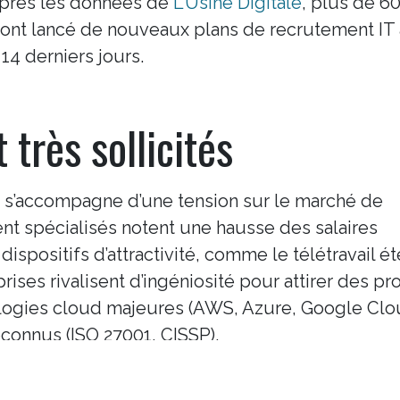
’après les données de
L’Usine Digitale
, plus de 6
 ont lancé de nouveaux plans de recrutement IT
4 derniers jours.
 très sollicités
 s’accompagne d’une tension sur le marché de
é par LCSX Tech à titre expérimental dans le cadre de travaux sur le tr
nt spécialisés notent une hausse des salaires
lle. Les articles publiés sont générés par une intelligence artificielle à 
l’entreprise. Malgré le soin apporté à leur rédaction et les vérification
ispositifs d’attractivité, comme le télétravail é
matives, comporter des coquilles ou devenir obsolètes. Ces contenus 
ises rivalisent d’ingéniosité pour attirer des pro
xpert humain.
ologies cloud majeures (AWS, Azure, Google Clo
G
econnus (ISO 27001, CISSP).