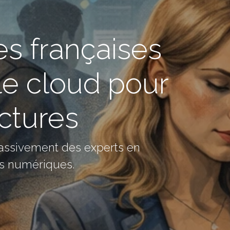
es françaises
 le cloud pour
uctures
massivement des experts en
es numériques.