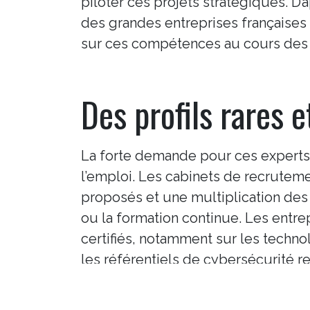
piloter ces projets stratégiques. D
des grandes entreprises françaises
sur ces compétences au cours des 1
Des profils rares et
La forte demande pour ces experts
Ce site est administr
l’emploi. Les cabinets de recruteme
intelligence artificie
ni la philosophie de 
proposés et une multiplication des d
incomplètes, approxi
ou la formation continue. Les entrepr
l’intervention d’un e
certifiés, notamment sur les techn
Copyright ©
LCSX Tech
les référentiels de cybersécurité r