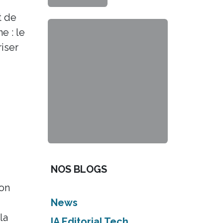
t de
e : le
iser
NOS BLOGS
ion
News
la
IA Editorial Tech