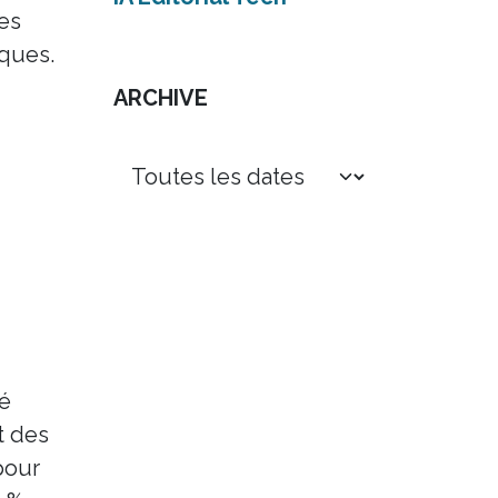
des
aques.
ARCHIVE
té
t des
pour