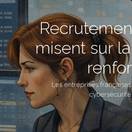
Recrutement 
misent sur la
renfor
Les entreprises française
cybersécurité