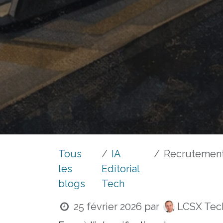
Tous
IA
Recrutement IT : les en
les
Editorial
blogs
Tech
25 février 2026
par
LCSX Tech