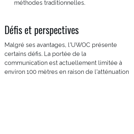
méthodes traditionnelles.
Défis et perspectives
Malgré ses avantages, l'UWOC présente
certains défis. La portée de la
communication est actuellement limitée à
environ 100 mètres en raison de l'atténuation
de la lumière dans l'eau et de la nécessité
d'une ligne de visée directe entre les
émetteurs et les récepteurs. De plus, des
facteurs tels que la turbidité de l'eau, la
présence de particules en suspension et les
variations de température peuvent affecter