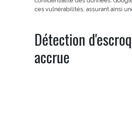
confidentialité des données. Google
ces vulnérabilités, assurant ainsi u
Ce site est administr
Détection d'escroq
intelligence artificie
ni la philosophie de 
incomplètes, approxi
accrue
l’intervention d’un e
Copyright ©
LCSX Tech
La mise à jour de mars 2026 a égale
d'escroqueries en France, permetta
De plus, des options de personnalis
utilisateurs une plus grande flexibi
leurs préférences.