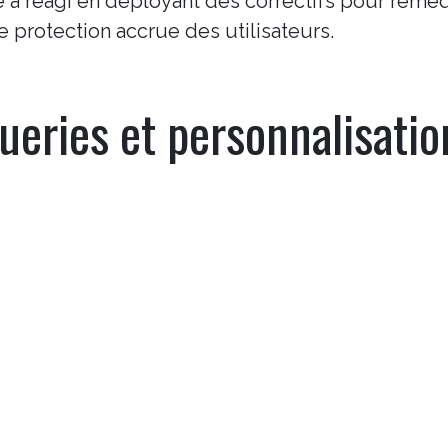
 a réagi en déployant des correctifs pour reméd
ne protection accrue des utilisateurs.
é par LCSX Tech à titre expérimental dans le cadre de travaux sur le tr
ueries et personnalisatio
lle. Les articles publiés sont générés par une intelligence artificielle à 
l’entreprise. Malgré le soin apporté à leur rédaction et les vérification
matives, comporter des coquilles ou devenir obsolètes. Ces contenus 
xpert humain.
G
ment introduit la fonctionnalité de détection
nt de bloquer efficacement les appels malveillan
ation améliorées ont été ajoutées, offrant aux
lité dans la configuration de leurs appareils selo