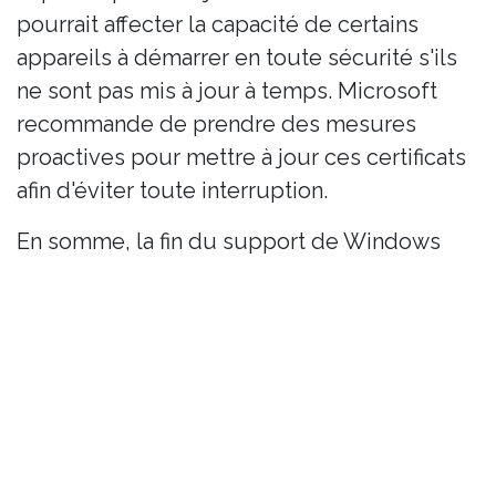
pourrait affecter la capacité de certains
appareils à démarrer en toute sécurité s'ils
ne sont pas mis à jour à temps. Microsoft
recommande de prendre des mesures
proactives pour mettre à jour ces certificats
afin d'éviter toute interruption.
En somme, la fin du support de Windows
Server 2012 impose aux entreprises une
réflexion stratégique sur la modernisation
de leur infrastructure informatique. Une
planification adéquate et une action rapide
sont cruciales pour assurer la continuité des
opérations et la sécurité des systèmes
d'information.